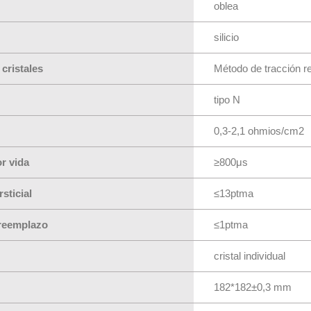
oblea
silicio
cristales
Método de tracción r
tipo N
0,3-2,1 ohmios/cm2
r vida
≥800μs
sticial
≤13ptma
 reemplazo
≤1ptma
cristal individual
182*182±0,3 mm