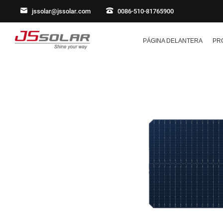
jssolar@jssolar.com
0086-510-81765900
PÁGINA DELANTERA
PR