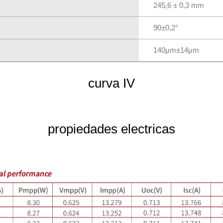
245,6 ± 0,3 mm
90±0,2°
140μm±14μm
curva IV
propiedades electricas