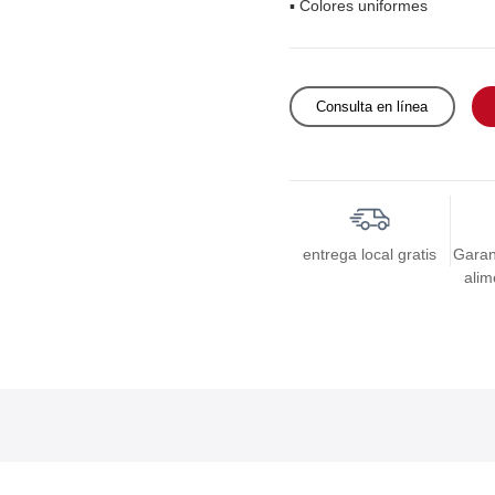
▪ Colores uniformes
Consulta en línea
entrega local gratis
Garan
alim