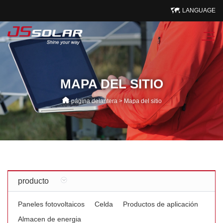
LANGUAGE
MAPA DEL SITIO
página delantera
>
Mapa del sitio
producto
Paneles fotovoltaicos
Celda
Productos de aplicación
Almacen de energia