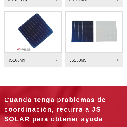
➝
➝
JS166M9
JS158M5
Cuando tenga problemas de
coordinación, recurra a JS
SOLAR para obtener ayuda