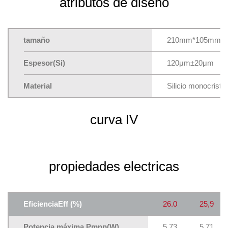
atributos de diseño
tamaño
210mm*105mm±
Espesor(Si)
120μm±20μm
Material
Silicio monocristal
curva IV
propiedades electricas
EficienciaEff
(%)
26.0
25,9
Potencia máxima Pmpp(W)
5.73
5.71