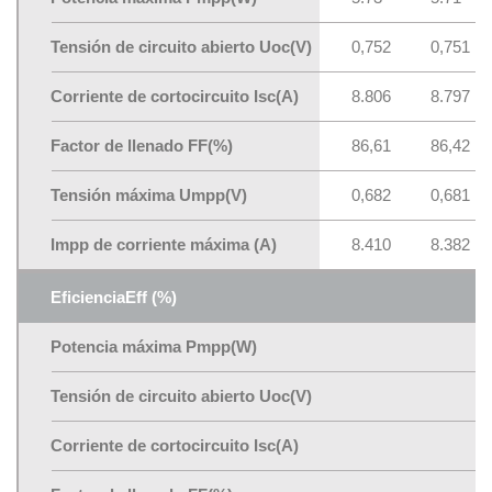
Tensión de circuito abierto Uoc(V)
0,752
0,751
Corriente de cortocircuito Isc(A)
8.806
8.797
Factor de llenado FF(%)
86,61
86,42
Tensión máxima Umpp(V)
0,682
0,681
Impp de corriente máxima (A)
8.410
8.382
EficienciaEff
(%)
Potencia máxima
Pmpp(W)
Tensión de circuito abierto Uoc(V)
Corriente de cortocircuito Isc(A)