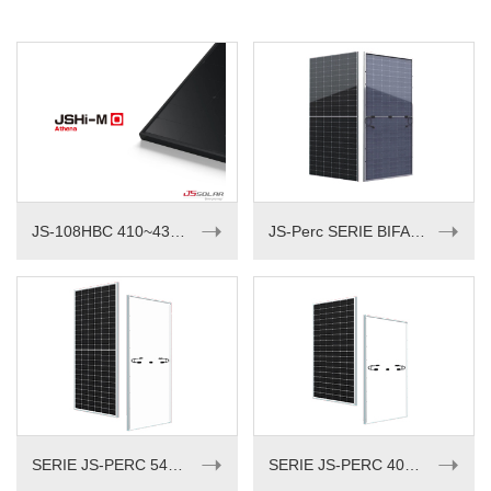
➝
➝
JS-108HBC 410~430M
JS-Perc SERIE BIFACIAL 535-550W
➝
➝
SERIE JS-PERC 540-555W
SERIE JS-PERC 405-420w