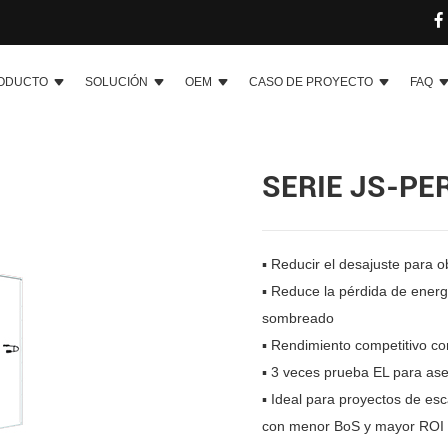
ODUCTO
SOLUCIÓN
OEM
CASO DE PROYECTO
FAQ
SERIE JS-PE
▪ Reducir el desajuste para 
▪ Reduce la pérdida de energí
sombreado
▪ Rendimiento competitivo co
▪ 3 veces prueba EL para ase
▪
Ideal para proyectos de esca
con menor BoS y mayor ROI