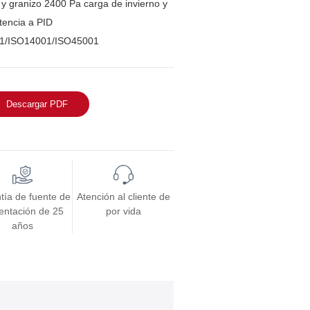
l y granizo 2400 Pa carga de invierno y
tencia a PID
1/ISO14001/ISO45001
Descargar PDF
tía de fuente de
Atención al cliente de
entación de 25
por vida
años