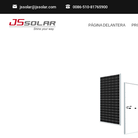
jssolar@jssolar.com
0086-510-81765900
PÁGINA DELANTERA
PR