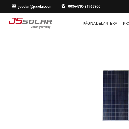
jssolar@jssolar.com
0086-510-81765900
PÁGINA DELANTERA
PR