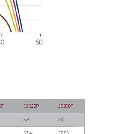
0P
JS325P
JS330P
325
330
37.41
37.58