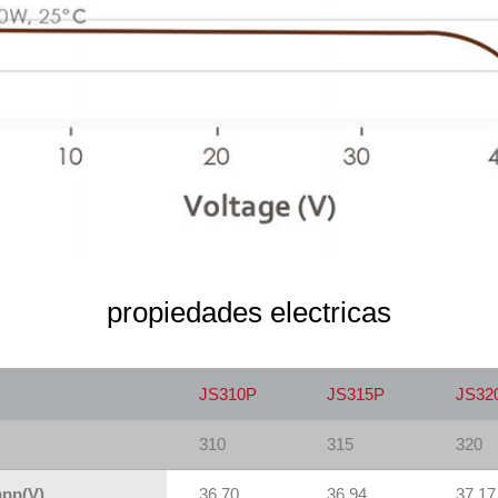
propiedades electricas
JS310P
JS315P
JS32
310
315
320
mpp(V)
36.70
36.94
37.17