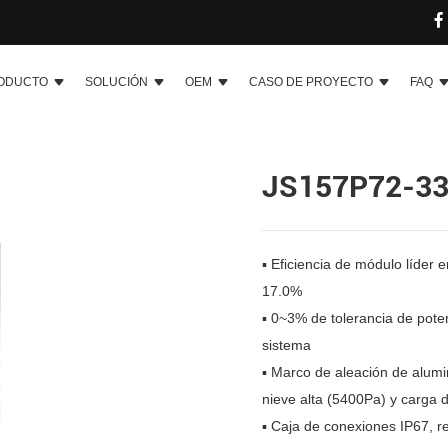
ODUCTO
SOLUCIÓN
OEM
CASO DE PROYECTO
FAQ
JS157P72-3
▪ Eficiencia de módulo líder en
17.0%
▪ 0~3% de tolerancia de poten
sistema
▪ Marco de aleación de alumin
nieve alta (5400Pa) y carga 
▪ Caja de conexiones IP67, re