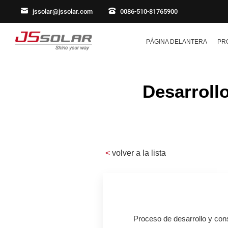
jssolar@jssolar.com
0086-510-81765900
PÁGINA DELANTERA
PR
Desarroll
<
volver a la lista
Proceso de desarrollo y cons