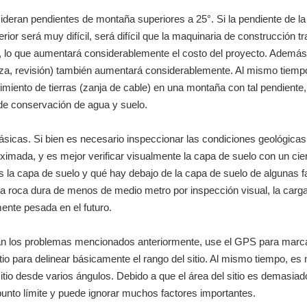
nsideran pendientes de montaña superiores a 25°. Si la pendiente de
rior será muy difícil, será difícil que la maquinaria de construcción t
il, lo que aumentará considerablemente el costo del proyecto. Además, 
eza, revisión) también aumentará considerablemente. Al mismo tiempo,
miento de tierras (zanja de cable) en una montaña con tal pendiente,
 de conservación de agua y suelo.
sicas. Si bien es necesario inspeccionar las condiciones geológicas 
imada, y es mejor verificar visualmente la capa de suelo con un cie
s la capa de suelo y qué hay debajo de la capa de suelo de algunas f
a roca dura de menos de medio metro por inspección visual, la carga 
ente pesada en el futuro.
n los problemas mencionados anteriormente, use el GPS para marca
itio para delinear básicamente el rango del sitio. Al mismo tiempo, es
itio desde varios ángulos. Debido a que el área del sitio es demasiad
nto límite y puede ignorar muchos factores importantes.