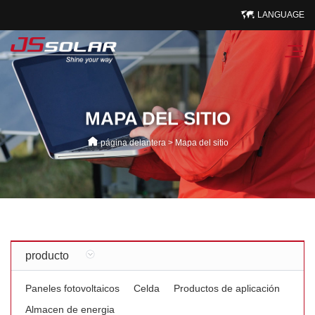
LANGUAGE
MAPA DEL SITIO
página delantera
>
Mapa del sitio
producto
Paneles fotovoltaicos
Celda
Productos de aplicación
Almacen de energia