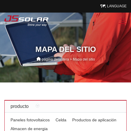
LANGUAGE
MAPA DEL SITIO
página delantera
>
Mapa del sitio
producto
Paneles fotovoltaicos
Celda
Productos de aplicación
Almacen de energia