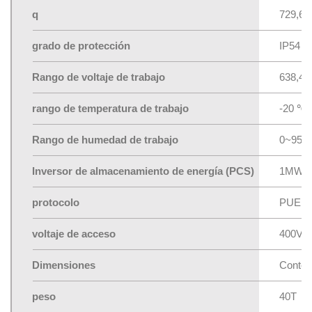
q
729,6 
grado de protección
IP54
Rango de voltaje de trabajo
638,4 
rango de temperatura de trabajo
-20 ℃ 
Rango de humedad de trabajo
0~95% 
Inversor de almacenamiento de energía (PCS)
1MW (i
protocolo
PUEDE,
voltaje de acceso
400V, 
Dimensiones
Contene
peso
40T