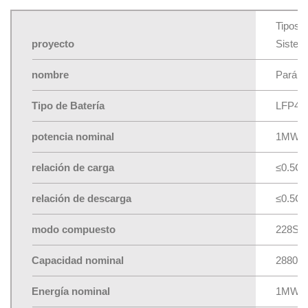
Tipos 
proyecto
Sistem
nombre
Paráme
Tipo de Batería
LFP48
potencia nominal
1MW
relación de carga
≤0.5C
relación de descarga
≤0.5C
modo compuesto
228S2
Capacidad nominal
2880A
Energía nominal
1MW/2